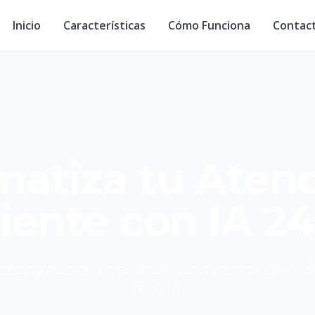
Inicio
Características
Cómo Funciona
Contac
atiza tu Atenc
liente con IA 24
sApp y más en un solo panel con inteligencia artif
negocio.