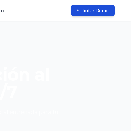
to
Solicitar Demo
ión al
/7
icial entrenada para tu