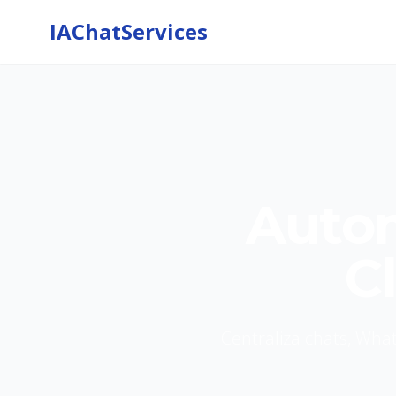
IAChatServices
Autom
C
Centraliza chats, What