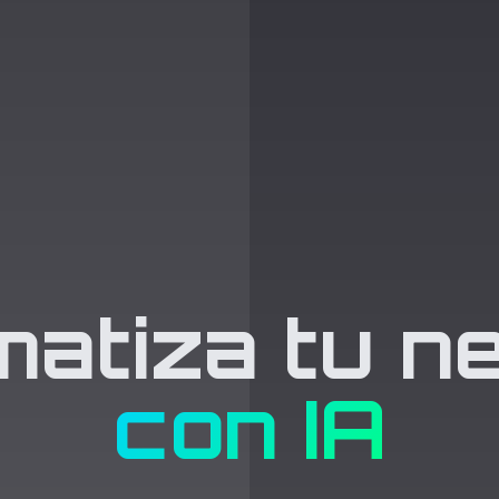
atiza tu n
con IA